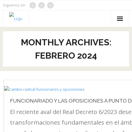
Siguenos en
Inicio
MONTHLY ARCHIVES:
Oposiciones
FEBRERO 2024
Cursos
Noticias
Contacto
Aulacom
FUNCIONARIADO Y LAS OPOSICIONES A PUNTO 
El reciente aval del Real Decreto 6/2023 de
Tienda
transformaciones fundamentales en el ámbi