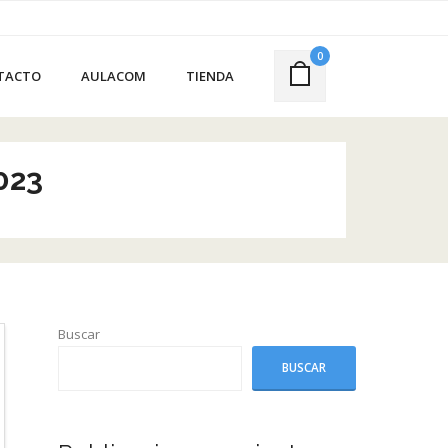
0
TACTO
AULACOM
TIENDA
023
Buscar
BUSCAR