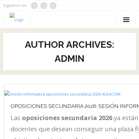
Siguenos en
Inicio
AUTHOR ARCHIVES:
Oposiciones
ADMIN
Cursos
Noticias
Contacto
Aulacom
OPOSICIONES SECUNDARIA 2026: SESIÓN INFOR
Las
oposiciones secundaria 2026
ya están
Tienda
docentes que desean conseguir una plaza fij