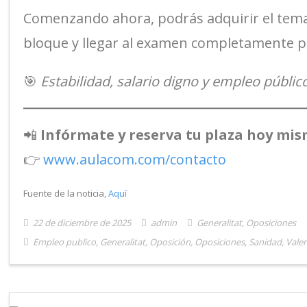
Comenzando ahora, podrás adquirir el temar
bloque y llegar al examen completamente 
🎯
Estabilidad, salario digno y empleo público
📲
Infórmate y reserva tu plaza hoy mis
👉
www.aulacom.com/contacto
Fuente de la noticia,
Aquí
22 de diciembre de 2025
admin
Generalitat
,
Oposiciones
Empleo publico
,
Generalitat
,
Oposición
,
Oposiciones
,
Sanidad
,
Valen