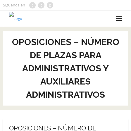
Siguenos en
Inicio
OPOSICIONES – NÚMERO
Oposiciones
DE PLAZAS PARA
Cursos
ADMINISTRATIVOS Y
Noticias
AUXILIARES
Contacto
ADMINISTRATIVOS
Aulacom
Tienda
OPOSICIONES – NÚMERO DE